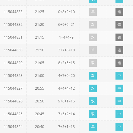
115044833
21:25
0+8+2=10
单
错
115044832
21:20
6+9+6=21
双
错
115044831
21:15
1+4+4=9
双
错
115044830
21:10
3+7+8=18
单
错
115044829
21:05
8+2+5=15
双
错
115044828
21:00
4+7+9=20
双
中
115044827
20:55
4+4+4=12
双
中
115044826
20:50
9+6+1=16
双
中
115044825
20:45
7+5+2=14
双
中
115044824
20:40
7+5+1=13
单
中