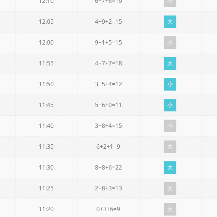
12:10
6+7+6=19
小
12:05
4+9+2=15
大
12:00
9+1+5=15
小
11:55
4+7+7=18
大
11:50
3+5+4=12
小
11:45
5+6+0=11
小
11:40
3+8+4=15
小
11:35
6+2+1=9
大
11:30
8+8+6=22
大
11:25
2+8+3=13
大
11:20
0+3+6=9
大