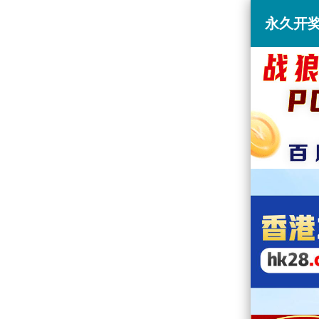
永久开奖网