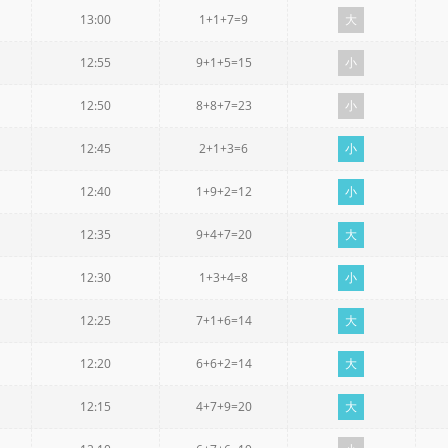
13:00
1+1+7=9
大
12:55
9+1+5=15
小
12:50
8+8+7=23
小
12:45
2+1+3=6
小
12:40
1+9+2=12
小
12:35
9+4+7=20
大
12:30
1+3+4=8
小
12:25
7+1+6=14
大
12:20
6+6+2=14
大
12:15
4+7+9=20
大