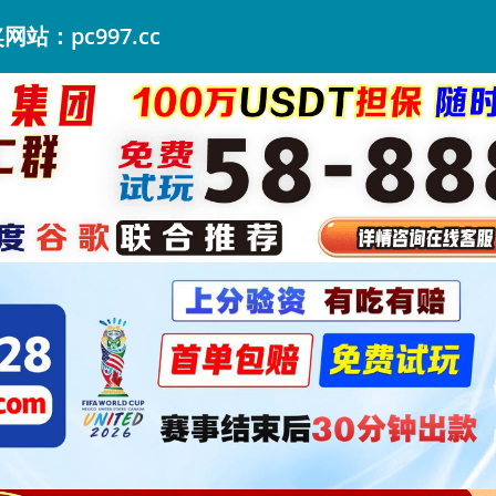
站：pc997.cc