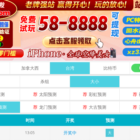
加拿大西
台湾
比特币
杀组
大小
预测
荐
太阳预测
荐
彩虹预测
荐
预测
荐
龙门预测
荐
大古预测
荐
时间
开奖
预测
开奖中
13:05
大